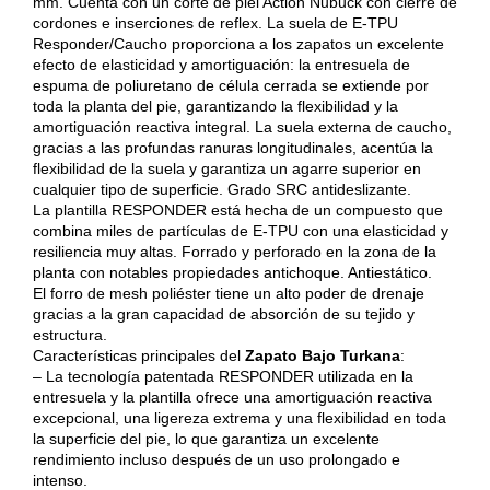
mm. Cuenta con un corte de piel Action Nubuck con cierre de
cordones e inserciones de reflex. La suela de E-TPU
Responder/Caucho proporciona a los zapatos un excelente
efecto de elasticidad y amortiguación: la entresuela de
espuma de poliuretano de célula cerrada se extiende por
toda la planta del pie, garantizando la flexibilidad y la
amortiguación reactiva integral. La suela externa de caucho,
gracias a las profundas ranuras longitudinales, acentúa la
flexibilidad de la suela y garantiza un agarre superior en
cualquier tipo de superficie. Grado SRC antideslizante.
La plantilla RESPONDER está hecha de un compuesto que
combina miles de partículas de E-TPU con una elasticidad y
resiliencia muy altas. Forrado y perforado en la zona de la
planta con notables propiedades antichoque. Antiestático.
El forro de mesh poliéster tiene un alto poder de drenaje
gracias a la gran capacidad de absorción de su tejido y
estructura.
Características principales del
Zapato Bajo Turkana
:
– La tecnología patentada RESPONDER utilizada en la
entresuela y la plantilla ofrece una amortiguación reactiva
excepcional, una ligereza extrema y una flexibilidad en toda
la superficie del pie, lo que garantiza un excelente
rendimiento incluso después de un uso prolongado e
intenso.