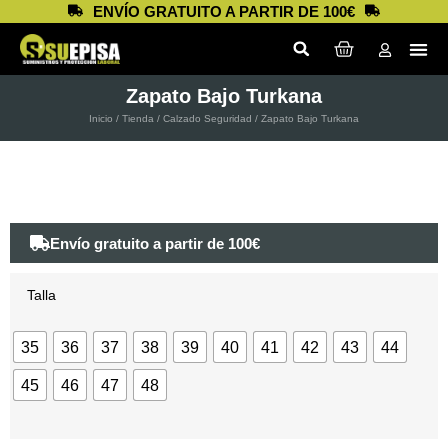
ENVÍO GRATUITO A PARTIR DE 100€
Zapato Bajo Turkana
Inicio
/
Tienda
/
Calzado Seguridad
/ Zapato Bajo Turkana
Envío gratuito a partir de 100€
Talla
35
36
37
38
39
40
41
42
43
44
45
46
47
48