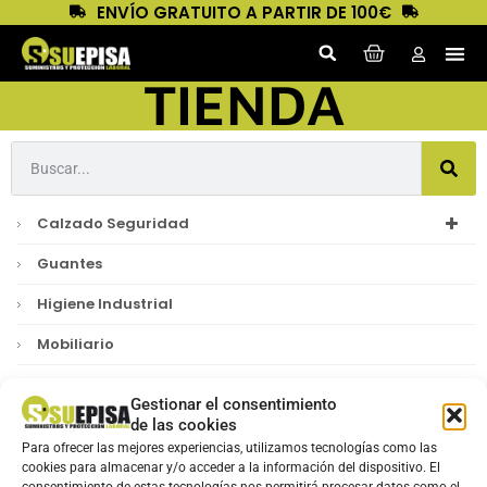
ENVÍO GRATUITO A PARTIR DE 100€
TIENDA
Calzado Seguridad
Guantes
Higiene Industrial
Mobiliario
Productos Desechables
Gestionar el consentimiento
Productos Detectables
de las cookies
Para ofrecer las mejores experiencias, utilizamos tecnologías como las
Protección Anticaidas
cookies para almacenar y/o acceder a la información del dispositivo. El
consentimiento de estas tecnologías nos permitirá procesar datos como el