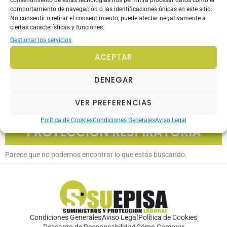
Protección Auditiva
comportamiento de navegación o las identificaciones únicas en este sitio.
No consentir o retirar el consentimiento, puede afectar negativamente a
Protección Ocular
ciertas características y funciones.
Gestionar los servicios
Protección Respiratoria
ACEPTAR
Filtros
DENEGAR
Vestuario
Zona Outlet
VER PREFERENCIAS
Política de Cookies
Condiciones Generales
Aviso Legal
PROTECCIÓN RESPIRATORIA
Parece que no podemos encontrar lo que estás buscando.
Condiciones Generales
Aviso Legal
Política de Cookies
Descargo de Responsabilidad
Cómo Comprar