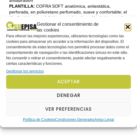
antiabrasión
PLANTILLA:
COFRA SOFT anatómica, antiestática,
perforada, en poliuretano perfumado, suave y confortable; el
diseño del estrato inferior garantiza absorción de la energía
de impacto; el estrato superior absorbe el sudor y deja el pie
Gestionar el consentimiento de
seco
las cookies
SUELA:
poliuretano/TPU con gránulos de caucho reciclado
Para ofrecer las mejores experiencias, utilizamos tecnologías como las
PUNTERA:
ALUMINIUM 200 J
cookies para almacenar y/o acceder a la información del dispositivo. El
PLANTILLA ANTIPERFORACIÓN:
no metálica APT PLATE –
consentimiento de estas tecnologías nos permitirá procesar datos como el
Zero Perforation
comportamiento de navegación o las identificaciones únicas en este sitio.
No consentir o retirar el consentimiento, puede afectar negativamente a
HORMA:
11 Mondopoint
ciertas características y funciones.
PRESTACIONES Y PLUS TÉCNICOS:
DGUV 112 – 191,
ECO Friendly, piel italiana
Gestionar los servicios
TALLAS:
36-48 (EU), 3-13 (UK)
ACEPTAR
DENEGAR
Información adicional
VER PREFERENCIAS
Talla
36, 37, 38, 39, 40, 41, 42, 43, 44, 45, 46, 47, 48
Política de Cookies
Condiciones Generales
Aviso Legal