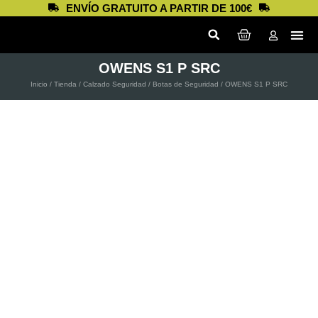
ENVÍO GRATUITO A PARTIR DE 100€
OWENS S1 P SRC
Inicio
/
Tienda
/
Calzado Seguridad
/
Botas de Seguridad
/ OWENS S1 P SRC