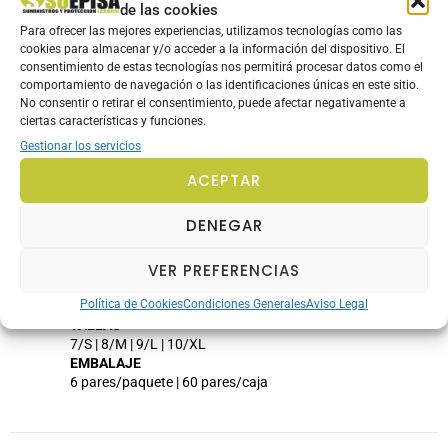
Bolsa individual neutra.
de las cookies
GUANTES DE TRABAJO RECOMENDADOS PARA:
Para ofrecer las mejores experiencias, utilizamos tecnologías como las
Cámaras frigoríficas.
cookies para almacenar y/o acceder a la información del dispositivo. El
Carretilleros.
consentimiento de estas tecnologías nos permitirá procesar datos como el
Transporte y logística.
comportamiento de navegación o las identificaciones únicas en este sitio.
Mantenimiento en exterior.
No consentir o retirar el consentimiento, puede afectar negativamente a
Pistas de esquí.
ciertas características y funciones.
Estaciones de invierno.
Gestionar los servicios
Congeladoras.
MATERIAL
ACEPTAR
Piel
COLOR
DENEGAR
Beige
GRUESO
VER PREFERENCIAS
1.50 mm
LARGO
Política de Cookies
Condiciones Generales
Aviso Legal
S – 27 cm | M – 28 cm | L – 29 cm | XL – 30 cm
TALLAS
7/S | 8/M | 9/L | 10/XL
EMBALAJE
6 pares/paquete | 60 pares/caja